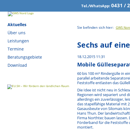
0431 / 
Tel./WhatsApp:
Navigation
Aktuelles
Sie befinden sich hier:
GWS Nor
überspringen
Über uns
Leistungen
Sechs auf eine
Termine
18.12.2015 11:31
Beratungsgebiete
Mobile Güllesepara
Download
60 bis 100 m³ Rindergülle in ei
parallel arbeitende Separatore
Feststoffe entlasten das Gülle
Die Idee ist nicht neu in Schl
Regionen wird separiert und di
allerdings ein zuverlässiger, l
das stapelfähige Material mit 
Gasausbeute von Silomais kö
Hans Thun. Der landwirtschaft
Firma Northtec bauen lassen. 
Förderband für die Feststoff
montiert.