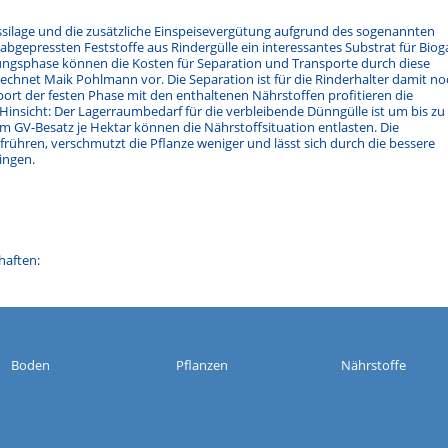
silage und die zusätzliche Einspeisevergütung aufgrund des sogenannten
abgepressten Feststoffe aus Rindergülle ein interessantes Substrat für Biog
ungsphase können die Kosten für Separation und Transporte durch diese
chnet Maik Pohlmann vor. Die Separation ist für die Rinderhalter damit no
port der festen Phase mit den enthaltenen Nährstoffen profitieren die
Hinsicht: Der Lagerraumbedarf für die verbleibende Dünngülle ist um bis zu
m GV-Besatz je Hektar können die Nährstoffsituation entlasten. Die
aufrühren, verschmutzt die Pflanze weniger und lässt sich durch die bessere
ingen.
haften:
Boden
Pflanzen
Nährstoffe