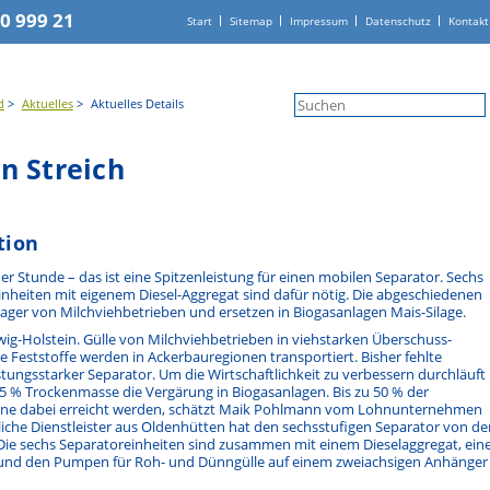
20 999 21
Navigation
Start
Sitemap
Impressum
Datenschutz
Kontakt
überspringen
d
Aktuelles
Aktuelles Details
n Streich
tion
ner Stunde – das ist eine Spitzenleistung für einen mobilen Separator. Sechs
inheiten mit eigenem Diesel-Aggregat sind dafür nötig. Die abgeschiedenen
llager von Milchviehbetrieben und ersetzen in Biogasanlagen Mais-Silage.
eswig-Holstein. Gülle von Milchviehbetrieben in viehstarken Überschuss-
e Feststoffe werden in Ackerbauregionen transportiert. Bisher fehlte
eistungsstarker Separator. Um die Wirtschaftlichkeit zu verbessern durchläuft
25 % Trockenmasse die Vergärung in Biogasanlagen. Bis zu 50 % der
nne dabei erreicht werden, schätzt Maik Pohlmann vom Lohnunternehmen
liche Dienstleister aus Oldenhütten hat den sechsstufigen Separator von de
Die sechs Separatoreinheiten sind zusammen mit einem Dieselaggregat, ei
e und den Pumpen für Roh- und Dünngülle auf einem zweiachsigen Anhänger