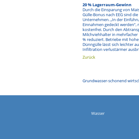
20 % Lagerraum-Gewinn
Durch die Einsparung von Mais
Gülle-Bonus nach EEG sind die 
Unternehmen. „In der Einführ
Einnahmen gedeckt werden“, re
kostenfrei. Durch den Abtrans
Milchviehhalter in mehrfacher 
% reduziert. Betriebe mit hohe
Dünngülle lässt sich leichter 
Infiltration verlustärmer ausbr
Zurück
Grundwasser-schonend wirtsc
Wasser