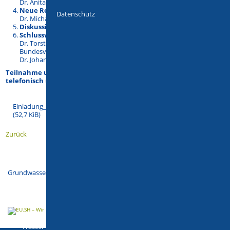
Dr. Anita Peter (MELUND)
Neue Regelungen auf Gewässerrandstreifen
Datenschutz
Dr. Michael Trepel (MELUND)
Diskussion
Schlussworte
Dr. Torsten Birkholz (Landesgruppe Norddeutschland des
Bundesverbandes der Energie- und Wasserwirtschaft) und
Dr. Johannes Oelerich (MELUND)
Teilnahme unter https://us02web.zoom.us/89103734325 oder
telefonisch unter +49 69 71049922
Einladung_Winterveranstaltung_Allianz_Gewaesserschutz.pdf
(52,7 KiB)
Zurück
Grundwasser-schonend wirtschaften:
Wasser
Boden