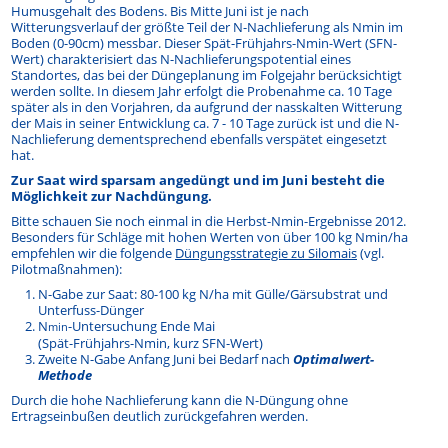
Humusgehalt des Bodens. Bis Mitte Juni ist je nach
Witterungsverlauf der größte Teil der N-Nachlieferung als Nmin im
Boden (0-90cm) messbar. Dieser Spät-Frühjahrs-Nmin-Wert (SFN-
Wert) charakterisiert das N-Nachlieferungspotential eines
Standortes, das bei der Düngeplanung im Folgejahr berücksichtigt
werden sollte. In diesem Jahr erfolgt die Probenahme ca. 10 Tage
später als in den Vorjahren, da aufgrund der nasskalten Witterung
der Mais in seiner Entwicklung ca. 7 - 10 Tage zurück ist und die N-
Nachlieferung dementsprechend ebenfalls verspätet eingesetzt
hat.
Zur Saat wird sparsam angedüngt und im Juni besteht die
Möglichkeit zur Nachdüngung.
Bitte schauen Sie noch einmal in die Herbst-Nmin-Ergebnisse 2012.
Besonders für Schläge mit hohen Werten von über 100 kg Nmin/ha
empfehlen wir die folgende
Düngungsstrategie zu Silomais
(vgl.
Pilotmaßnahmen):
N-Gabe zur Saat: 80-100 kg N/ha mit Gülle/Gärsubstrat und
Unterfuss-Dünger
N
-Untersuchung Ende Mai
min
(Spät-Frühjahrs-Nmin, kurz SFN-Wert)
Zweite N-Gabe Anfang Juni bei Bedarf nach
Optimalwert-
Methode
Durch die hohe Nachlieferung kann die N-Düngung ohne
Ertragseinbußen deutlich zurückgefahren werden.