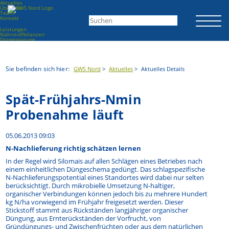
Aktuelles
Über uns
Team
Kontakt
Leistungen
Nährstoffbilanzen
Düngeplanung
Bodenuntersuchungen
Betriebskarten
RP-Silomais
Termine
Sie befinden sich hier:
GWS Nord
Aktuelles
Aktuelles Details
Feldführungen
Vortragsveranstaltungen
Beratungsgebiete
WRRL-Kulisse BG 3
Spät-Frühjahrs-Nmin
WRRL- und MSRL-Kulisse BG 11
WSG Kleve
WSG Bordesholm
Probenahme läuft
WSG Föhr Ost und West
Download
Anträge
05.06.2013 09:03
Veröffentlichungen
Rundschreiben
Gesetze, VO
N-Nachlieferung richtig schätzen lernen
Archive
Links
In der Regel wird Silomais auf allen Schlägen eines Betriebes nach
Kontakt
einem einheitlichen Düngeschema gedüngt. Das schlagspezifische
Impressum
N-Nachlieferungspotential eines Standortes wird dabei nur selten
Datenschutz
berücksichtigt. Durch mikrobielle Umsetzung N-haltiger,
organischer Verbindungen können jedoch bis zu mehrere Hundert
kg N/ha vorwiegend im Frühjahr freigesetzt werden. Dieser
Stickstoff stammt aus Rückständen langjähriger organischer
Düngung, aus Ernterückständen der Vorfrucht, von
Gründüngungs- und Zwischenfrüchten oder aus dem natürlichen