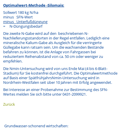
Optimalwert-Methode -Silomais:
Sollwert 180 kg N/ha
minus SFN-Wert
minus Unterfußdüngung
= N-Düngungsbedarf
Die zweite N-Gabe wird auf den beschriebenen N-
Nachlieferungsstandorten in der Regel entfallen. Lediglich eine
mineralische Kalium-Gabe als Ausgleich für die verringerte
Güllegabe kann ratsam sein. Um die wachsenden Bestände
befahren zu können, ist die Anlage von Fahrgassen bei
reduziertem Reihenabstand von ca. 50 cm oder weniger zu
empfehlen.
Die Nmin-Untersuchung wird von uns Ende Mai (4 bis 6-Blatt-
Stadium) für Sie kostenfrei durchgeführt. Die Optimalwertmethode
auf Basis einer SpätfrühjahrsNmin-Untersuchung wird in
Nordrhein-Westfalen seit über 10 Jahren mit Erfolg angewendet.
Bei Interesse an einer Probenahme zur Bestimmung des SFN-
Wertes melden Sie sich bitte unter 0431-2099921.
Zurück
Grundwasser-schonend wirtschaften: