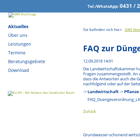
0431 / 
Tel./WhatsApp:
Navigation
Aktuelles
Sie befinden sich hier:
GWS Nor
überspringen
Über uns
Leistungen
FAQ zur Düng
Termine
12.09.2018 14:01
Beratungsgebiete
Die Landwirtschaftskammer hat
Download
Fragen zusammengestellt. An 
dass die Antworten auch die Gr
nachfolgend oder auf der Seit
->
Landwirtschaft
->
Pflanze
FAQ_Duengeverordnung_LK
Zurück
Grundwasser-schonend wirtsc