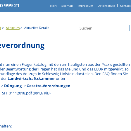
20 999 21
Navigation
Start
Sitemap
Impressum
Datenschutz
Kontakt
überspringen
d
Aktuelles
Aktuelles Details
everordnung
 nun einen Fragenkatalog mit den am häufigsten aus der Praxis gestellten
der Beantwortung der Fragen hat das Melund und das LLUR mitgewirkt, so
undlage des Vollzugs in Schleswig-Holstein darstellen. Den FAQ finden Sie
e der
Landwirtschaftskammer
unter
->
Düngung
->
Gesetze-Verordnungen
_SH_01112018.pdf
(991,6 KiB)
haften: